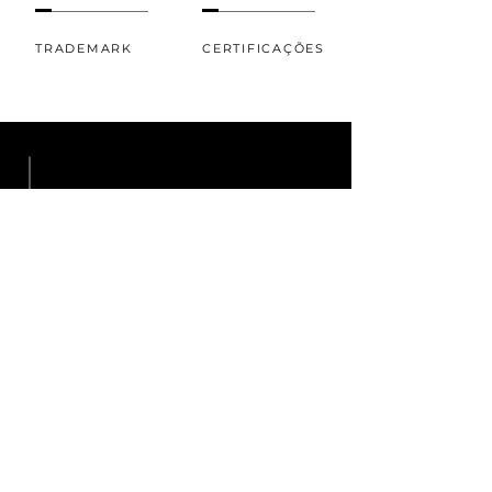
TRADEMARK
CERTIFICAÇÕES
+ DESENVOLVIMENTO
Nossos pilares são baseados na
seriedade, inovação e excelência.
A nossa indústria trabalha com as
certificações ANVISA, FDA E
MAPA.