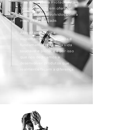
área da saúde, a Protech está
comprometida em oferecer
produtos desenvolvidos com a
mais alta qualidade.
Acreditamos que a
suplementação adequada é
fundamental para uma vida
saudável e plena, e é por isso
que nos dedicamos a
desenvolver produtos que
realmente façam a diferença.